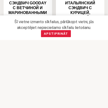
CЭНДВИЧ GOODAY
ИТАЛЬЯНСКИЙ
C ВЕТЧИНОЙ И
СЭНДВИЧ С
МАРИНОВАННЫМИ
КУРИЦЕЙ,
ОГУРЦАМИ
ПАПРИКОЙ И
Šī vietne izmanto sīkfailus, pārlūkojot vietni, jūs
СОУСОМ МАНГО
1,80
€
akceptējiet nepieciešamo sīkfailu lietošanu.
2,10
€
APSTIPRINĀT
В КОРЗИНУ
В КОРЗИНУ