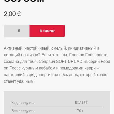
2,00
€
Количество
В корзину
товара
SOFT
BREAD
Активный, настойчивый, смелый, инициативный и
СЭНДВИЧ
летящий по жизни? Если это – ты, Food on Foot просто
С
создана для тебя. Сэндвич SOFT BREAD из серии Food
КЕБАБОМ
on Foot с куриным кебабом и помидорами черри –
ИЗ
настоящий заряд энергии на весь день, который точно
КУРИЦЫ,
станет удачным.
ТОМАТАМИ
ЧЕРРИ
И
ЛЕГКО
Код продукта
51A137
ОСТРЫМ
Вес продукта
170 г
СОУСОМ