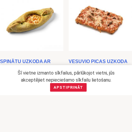
SPINĀTU UZKODA AR
VESUVIO PICAS UZKODA
VISTU UN TERIJAKI MĒRCI
0,73
€
Šī vietne izmanto sīkfailus, pārlūkojot vietni, jūs
0,93
€
akceptējiet nepieciešamo sīkfailu lietošanu.
Pievienot grozam
APSTIPRINĀT
Lasīt vairāk