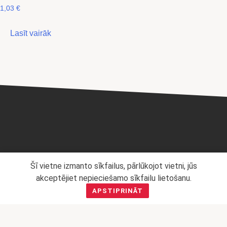
1,03
€
Lasīt vairāk
Privātuma politika
Šī vietne izmanto sīkfailus, pārlūkojot vietni, jūs
Mārketinga politika
akceptējiet nepieciešamo sīkfailu lietošanu.
APSTIPRINĀT