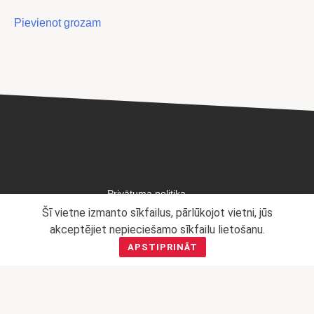
Pievienot grozam
Privātuma politika
Šī vietne izmanto sīkfailus, pārlūkojot vietni, jūs
Mārketinga politika
akceptējiet nepieciešamo sīkfailu lietošanu.
APSTIPRINĀT