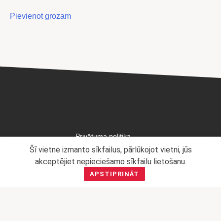
Pievienot grozam
Privātuma politika
Šī vietne izmanto sīkfailus, pārlūkojot vietni, jūs
Mārketinga politika
akceptējiet nepieciešamo sīkfailu lietošanu.
APSTIPRINĀT