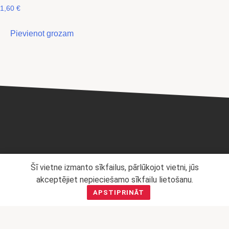
1,60
€
Pievienot grozam
Privātuma politika
Šī vietne izmanto sīkfailus, pārlūkojot vietni, jūs
Mārketinga politika
akceptējiet nepieciešamo sīkfailu lietošanu.
APSTIPRINĀT