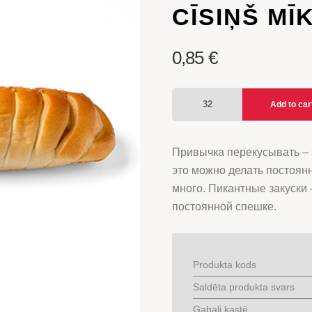
CĪSIŅŠ MĪ
0,85
€
CĪSIŅŠ
Add to car
MĪKLĀ
(IEPAKOTS)
quantity
Привычка перекусывать – э
это можно делать постоянн
много. Пикантные закуски 
постоянной спешке.
Produkta kods
Saldēta produkta svars
Gabali kastē