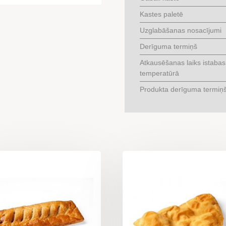
Kastes paletē
Uzglabāšanas nosacījumi
Derīguma termiņš
Atkausēšanas laiks istabas
temperatūrā
Produkta derīguma termiņ