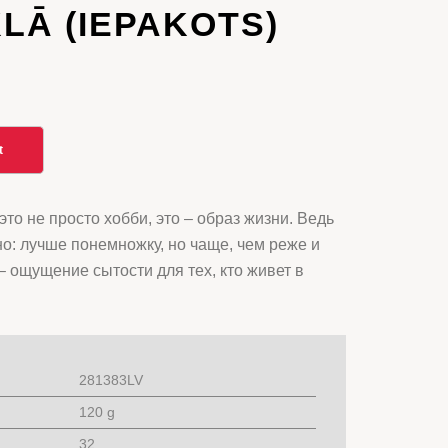
KLĀ (IEPAKOTS)
t
то не просто хобби, это – образ жизни. Ведь
о: лучше понемножку, но чаще, чем реже и
– ощущение сытости для тех, кто живет в
281383LV
120 g
32