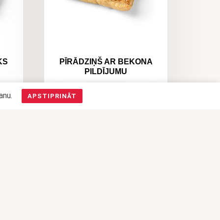
KS
PĪRĀDZIŅŠ AR BEKONA
PILDĪJUMU
0,63
€
šanu.
APSTIPRINĀT
READ MORE