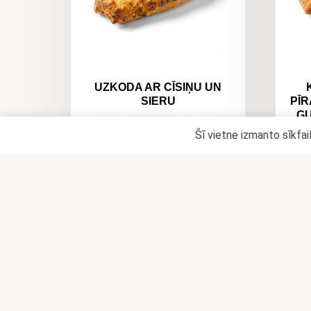
UZKODA AR CĪSIŅU UN
SIERU
PĪR
GU
0,78
€
Šī vietne izmanto sīkfai
ADD TO CART