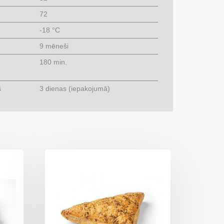
72
-18 °C
9 mēneši
180 min.
š
3 dienas (iepakojumā)