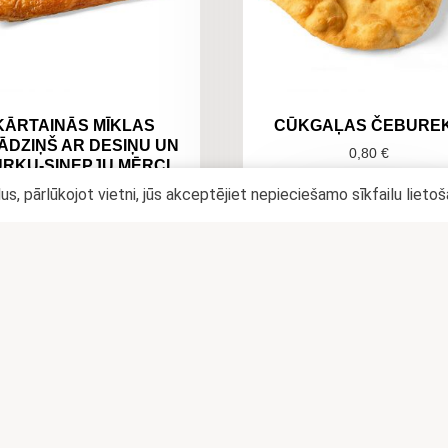
KĀRTAINĀS MĪKLAS
CŪKGAĻAS ČEBURE
ĀDZIŅŠ AR DESIŅU UN
0,80
€
RĶU-SINEPJU MĒRCI
lus, pārlūkojot vietni, jūs akceptējiet nepieciešamo sīkfailu lieto
0,76
€
ADD TO CART
ADD TO CART