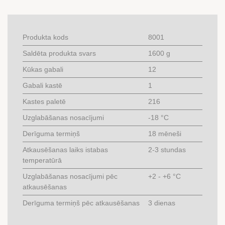
Produkta kods
8001
Saldēta produkta svars
1600 g
Kūkas gabali
12
Gabali kastē
1
Kastes paletē
216
Uzglabāšanas nosacījumi
-18 °C
Derīguma termiņš
18 mēneši
Atkausēšanas laiks istabas
2-3 stundas
temperatūrā
Uzglabāšanas nosacījumi pēc
+2 - +6 °C
atkausēšanas
Derīguma termiņš pēc atkausēšanas
3 dienas