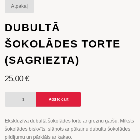
Atpakaļ
DUBULTĀ
ŠOKOLĀDES TORTE
(SAGRIEZTA)
25,00
€
DUBULTĀ
Add to cart
ŠOKOLĀDES
TORTE
(SAGRIEZTA)
Ekskluzīva dubultā šokolādes torte ar greznu garšu. Mīksts
quantity
šokolādes biskvīts, slāņots ar pūkainu dubultu šokolādes
pildījumu un pārklāts ar kakao.