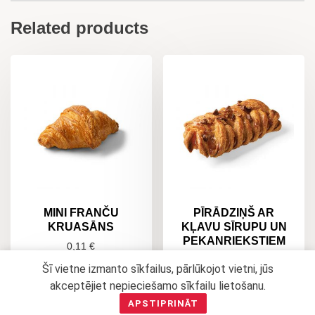
Related products
MINI FRANČU
PĪRĀDZIŅŠ AR
KRUASĀNS
KĻAVU SĪRUPU UN
PEKANRIEKSTIEM
0,11
€
0,57
€
Šī vietne izmanto sīkfailus, pārlūkojot vietni, jūs
READ MORE
akceptējiet nepieciešamo sīkfailu lietošanu.
ADD TO CART
APSTIPRINĀT