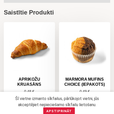
Saistītie Produkti
APRIKOŽU
MARMORA MUFINS
KRUASĀNS
CHOICE (IEPAKOTS)
0,48
€
0,49
€
Šī vietne izmanto sīkfailus, pārlūkojot vietni, jūs
PIEVIENOT
LASĪT VAIRĀK
akceptējiet nepieciešamo sīkfailu lietošanu.
GROZAM
APSTIPRINĀT