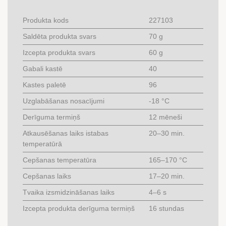
Produkta kods
227103
Saldēta produkta svars
70 g
Izcepta produkta svars
60 g
Gabali kastē
40
Kastes paletē
96
Uzglabāšanas nosacījumi
-18 °C
Derīguma termiņš
12 mēneši
Atkausēšanas laiks istabas
20–30 min.
temperatūrā
Cepšanas temperatūra
165–170 °C
Cepšanas laiks
17–20 min.
Tvaika izsmidzināšanas laiks
4–6 s
Izcepta produkta derīguma termiņš
16 stundas