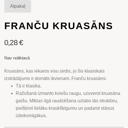
Atpakaļ
FRANČU KRUASĀNS
0,28
€
Nav noliktavā
Kruasāns, kas iekaros visu sirdis, jo šis klasiskais
izstrādājums ir domāts ikvienam. Franču kruasāns:
Tā ir klasika.
Ražošanā izmanto kviešu raugu, uzsverot kruasāna
garšu. Mīklas ilgā raudzēšana uzlabo tās struktūru,
piešķirot lielāku kraukšķīgumu un padarot slāņus
izteiksmīgākus.