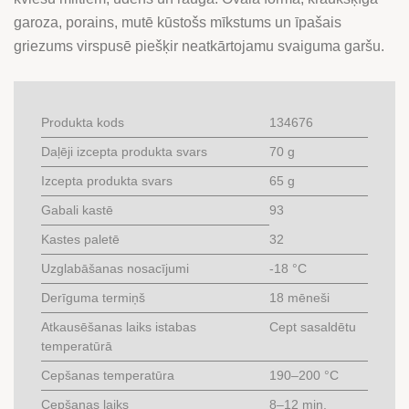
garoza, porains, mutē kūstošs mīkstums un īpašais
griezums virspusē piešķir neatkārtojamu svaiguma garšu.
Produkta kods
134676
Daļēji izcepta produkta svars
70 g
Izcepta produkta svars
65 g
Gabali kastē
93
Kastes paletē
32
Uzglabāšanas nosacījumi
-18 °C
Derīguma termiņš
18 mēneši
Atkausēšanas laiks istabas
Cept sasaldētu
temperatūrā
Cepšanas temperatūra
190–200 °C
Cepšanas laiks
8–12 min.