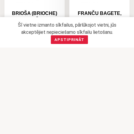
BRIOŠA (BRIOCHE)
FRANČU BAGETE,
MAIZĪTE
340 G
Šī vietne izmanto sīkfailus, pārlūkojot vietni, jūs
HAMBURGERAM
0,75
€
akceptējiet nepieciešamo sīkfailu lietošanu.
0,33
€
APSTIPRINĀT
PIEVIENOT
GROZAM
PIEVIENOT
GROZAM