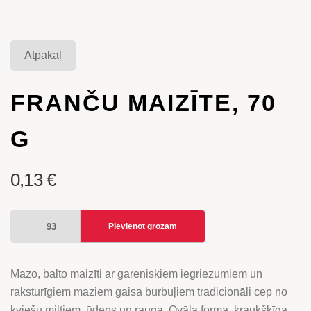
Atpakaļ
FRANČU MAIZĪTE, 70
G
0,13
€
FRANČU
Pievienot grozam
MAIZĪTE,
70
G
Mazo, balto maizīti ar gareniskiem iegriezumiem un
daudzums
raksturīgiem maziem gaisa burbuļiem tradicionāli cep no
kviešu miltiem, ūdens un rauga. Ovāla forma, kraukšķīga