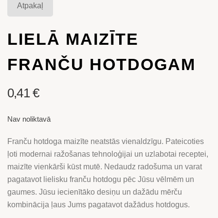
Atpakaļ
LIELĀ MAIZĪTE
FRANČU HOTDOGAM
0,41
€
Nav noliktavā
Franču hotdoga maizīte neatstās vienaldzīgu. Pateicoties
ļoti modernai ražošanas tehnoloģijai un uzlabotai receptei,
maizīte vienkārši kūst mutē. Nedaudz radošuma un varat
pagatavot lielisku franču hotdogu pēc Jūsu vēlmēm un
gaumes. Jūsu iecienītāko desiņu un dažādu mērču
kombinācija ļaus Jums pagatavot dažādus hotdogus.