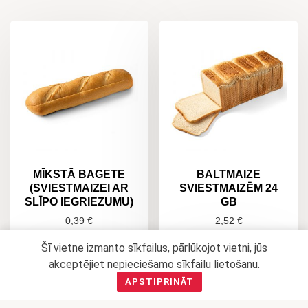
MĪKSTĀ BAGETE
BALTMAIZE
(SVIESTMAIZEI AR
SVIESTMAIZĒM 24
SLĪPO IEGRIEZUMU)
GB
0,39
€
2,52
€
Šī vietne izmanto sīkfailus, pārlūkojot vietni, jūs
LASĪT VAIRĀK
PIEVIENOT
akceptējiet nepieciešamo sīkfailu lietošanu.
GROZAM
APSTIPRINĀT