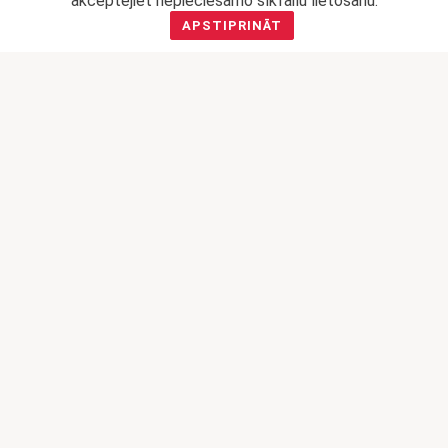
akceptējiet nepieciešamo sīkfailu lietošanu.
GROZAM
GROZAM
APSTIPRINĀT
PĪRĀDZIŅŠ AR
PĪRĀDZIŅŠ AR
KĻAVU SĪRUPU UN
BIEZPIENA
PEKANRIEKSTIEM
PILDĪJUMU
0,57
€
0,34
€
PIEVIENOT
LASĪT VAIRĀK