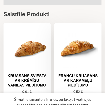
Saistītie Produkti
KRUASĀNS SVIESTA
FRANČU KRUASĀNS
AR KRĒMĪGU
AR KARAMEĻU
VANIĻAS PILDĪJUMU
PILDĪJUMU
0,61
€
0,52
€
Šī vietne izmanto sīkfailus, pārlūkojot vietni, jūs
PIEVIENOT
PIEVIENOT