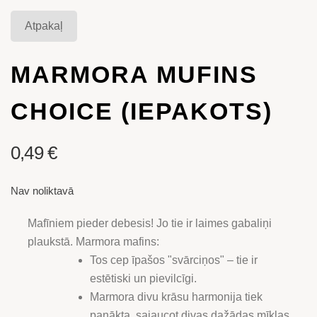
Atpakaļ
MARMORA MUFINS
CHOICE (IEPAKOTS)
0,49
€
Nav noliktavā
Mafīniem pieder debesis! Jo tie ir laimes gabaliņi
plaukstā. Marmora mafins:
Tos cep īpašos "svārciņos" – tie ir
estētiski un pievilcīgi.
Marmora divu krāsu harmonija tiek
panākta, sajaucot divas dažādas mīklas