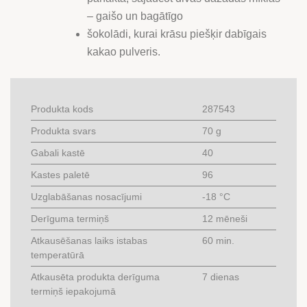
– gaišo un bagātīgo
šokolādi, kurai krāsu piešķir dabīgais
kakao pulveris.
Produkta kods
287543
Produkta svars
70 g
Gabali kastē
40
Kastes paletē
96
Uzglabāšanas nosacījumi
-18 °C
Derīguma termiņš
12 mēneši
Atkausēšanas laiks istabas
60 min.
temperatūrā
Atkausēta produkta derīguma
7 dienas
termiņš iepakojumā