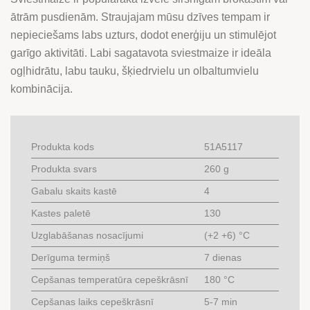
GURĶIEM
ātrām pusdienām. Straujajam mūsu dzīves tempam ir
UN
nepieciešams labs uzturs, dodot enerģiju un stimulējot
SIERU
garīgo aktivitāti. Labi sagatavota sviestmaize ir ideāla
quantity
ogļhidrātu, labu tauku, šķiedrvielu un olbaltumvielu
kombinācija.
Produkta kods
51A5117
Produkta svars
260 g
Gabalu skaits kastē
4
Kastes paletē
130
Uzglabāšanas nosacījumi
(+2 +6) °C
Derīguma termiņš
7 dienas
Cepšanas temperatūra cepeškrāsnī
180 °C
Cepšanas laiks cepeškrāsnī
5-7 min