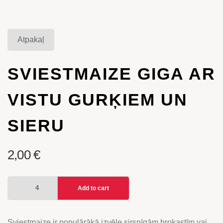
Atpakaļ
SVIESTMAIZE GIGA AR
VISTU GURĶIEM UN
SIERU
2,00
€
SVIESTMAIZE
Add to cart
GIGA
AR
VISTU
Sviestmaize ir populārākā izvēle sirsnīgām brokastīm vai