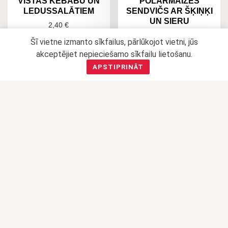
VISTAS KEBABU UN
POLĀRMAIZES
LEDUSSALĀTIEM
SENDVIČS AR ŠĶIŅĶI
UN SIERU
2,40
€
2,14
€
Šī vietne izmanto sīkfailus, pārlūkojot vietni, jūs
ADD TO CART
akceptējiet nepieciešamo sīkfailu lietošanu.
ADD TO CART
APSTIPRINĀT
Rudzu maize NORDIC
FANU SENDVIČS
sviestmaize ar šķiņķi,
SUBMARINE AR