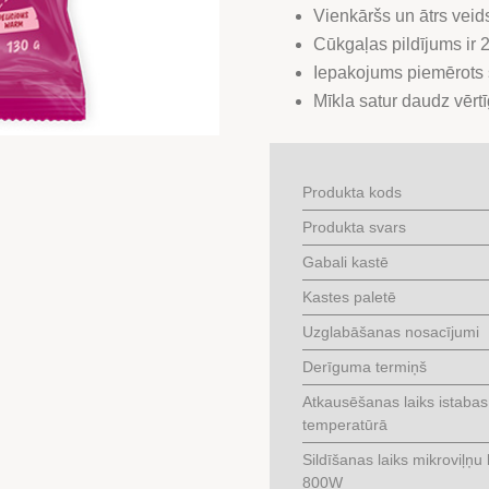
Vienkāršs un ātrs veid
Cūkgaļas pildījums ir
Iepakojums piemērots s
Mīkla satur daudz vērt
Produkta kods
Produkta svars
Gabali kastē
Kastes paletē
Uzglabāšanas nosacījumi
Derīguma termiņš
Atkausēšanas laiks istabas
temperatūrā
Sildīšanas laiks mikroviļņu
800W