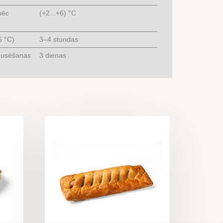
pēc
(+2...+6) °C
6 °C)
3–4 stundas
ausēšanas
3 dienas