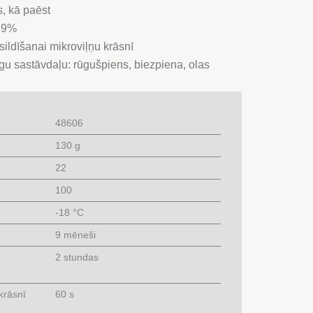
s, kā paēst
 29%
ildīšanai mikroviļņu krāsnī
īgu sastāvdaļu: rūgušpiens, biezpiena, olas
48606
130 g
22
100
-18 °C
9 mēneši
2 stundas
 krāsnī
60 s