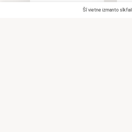
Šī vietne izmanto sīkfai
CĪSIŅŠ MĪKLĀ (IEPAKOTS)
KĀR
0,85
€
PIEVIENOT
GROZAM