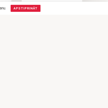
šanu.
APSTIPRINĀT
UN
KĀRTAINĀS MĪKLAS
PĪRĀDZIŅŠ AR DESIŅU UN
GURĶU-SINEPJU MĒRCI
0,76
€
PIEVIENOT
GROZAM