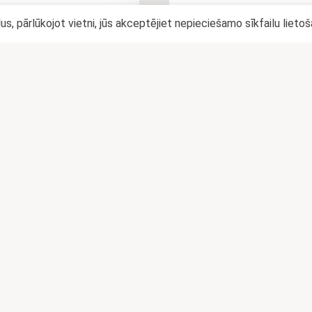
lus, pārlūkojot vietni, jūs akceptējiet nepieciešamo sīkfailu lieto
TAINAIS PĪRĀDZIŅŠ AR
UZKODA AR CĪSIŅU 
GAĻAS PILDĪJUMU
SIERU
0,38
€
0,78
€
LASĪT VAIRĀK
PIEVIENOT
GROZAM