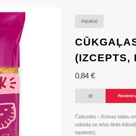
Atpakaļ
CŪKGAĻA
(IZCEPTS,
0,84
€
CŪKGAĻAS
Pievienot
ČEBUREKS
(IZCEPTS,
IEPAKOTS)
Čebureks – Krimas tatāru vir
daudzums
uzkoda un ielas ātrās ēdinā
iepakots):