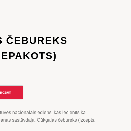
S ČEBUREKS
 IEPAKOTS)
 grozam
tuves nacionālais ēdiens, kas iecienīts kā
šanas sastāvdaļa. Cūkgaļas čebureks (izcepts,