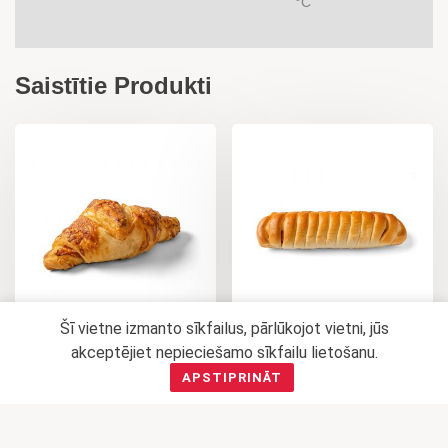
°C
Saistītie Produkti
Šī vietne izmanto sīkfailus, pārlūkojot vietni, jūs
FRANČU SVIESTA
CĪSIŅŠ MĪKLĀ
akceptējiet nepieciešamo sīkfailu lietošanu.
KRUASĀNS AR
(IEPAKOTS)
APSTIPRINĀT
ŠĶIŅĶI UN SIERU
0,85
€
0,84
€
PIEVIENOT