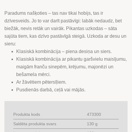
CĪSIŅU
UN
Paradums našķoties – tas nav tikai hobijs, tas ir
SIERU
dzīvesveids. Jo to var darīt pastāvīgi: labāk nedaudz, bet
daudzums
biežāk, nevis retāk un vairāk. Pikantas uzkodas – sāta
sajūta tiem, kas dzīvo pastāvīgā steigā. Uzkoda ar desu un
sieru:
Klasiskā kombinācija – piena desiņa un siers.
Klasiskā kombinācija ar pikantu garšvielu maisījumu,
maigām franču sinepēm, krējumu, majonēzi un
bešamela mērci.
Ar žāvētiem pētersīļiem.
Pusdienās darbā, ceļā vai mājās.
Produkta kods
473300
Saldēta produkta svars
130 g