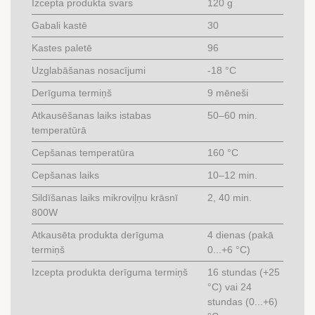
Izcepta produkta svars
120 g
Gabali kastē
30
Kastes paletē
96
Uzglabāšanas nosacījumi
-18 °C
Derīguma termiņš
9 mēneši
Atkausēšanas laiks istabas
50–60 min.
temperatūrā
Cepšanas temperatūra
160 °C
Cepšanas laiks
10–12 min.
Sildīšanas laiks mikroviļņu krāsnī
2, 40 min.
800W
Atkausēta produkta derīguma
4 dienas (pakā
termiņš
0...+6 °C)
Izcepta produkta derīguma termiņš
16 stundas (+25
°C) vai 24
stundas (0...+6)