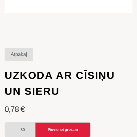
Atpakaļ
UZKODA AR CĪSIŅU
UN SIERU
0,78
€
UZKODA
Pievienot grozam
AR