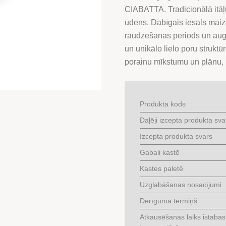
350
CIABATTA. Tradicionālā itāļ
G
ūdens. Dabīgais iesals maize
daudzums
raudzēšanas periods un aug
un unikālo lielo poru struktū
porainu mīkstumu un plānu, 
Produkta kods
Daļēji izcepta produkta sva
Izcepta produkta svars
Gabali kastē
Kastes paletē
Uzglabāšanas nosacījumi
Derīguma termiņš
Atkausēšanas laiks istabas