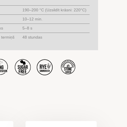
190–200 °C (Uzsildīt krāsni: 220°C)
10–12 min.
ks
5–8 s
 termiņš
48 stundas