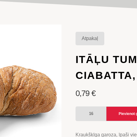
Atpakaļ
ITĀĻU TU
CIABATTA,
0,79
€
ITĀĻU
Pievienot
TUMŠĀ
MAIZE
CIABATTA,
Kraukšķīga garoza, īpaši vie