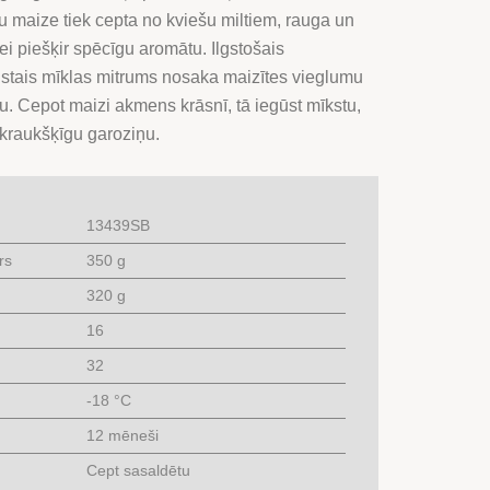
u maize tiek cepta no kviešu miltiem, rauga un
i piešķir spēcīgu aromātu. Ilgstošais
stais mīklas mitrums nosaka maizītes vieglumu
ru. Cepot maizi akmens krāsnī, tā iegūst mīkstu,
kraukšķīgu garoziņu.
13439SB
rs
350 g
320 g
16
32
-18 °C
12 mēneši
Cept sasaldētu