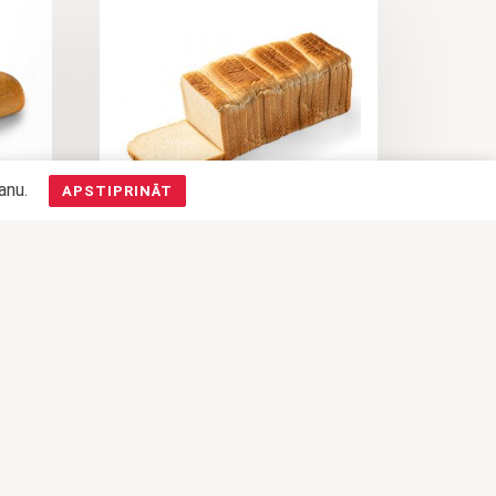
šanu.
APSTIPRINĀT
BALTMAIZE SVIESTMAIZĒM
ĪPO
24 GB
2,52
€
PIEVIENOT
GROZAM