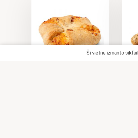
Šī vietne izmanto sīkfai
RICH MAIZE AR ŠĶINĶI UN
ČEDARAS SIERU
(S
1,28
€
LASĪT VAIRĀK