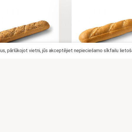
lus, pārlūkojot vietni, jūs akceptējiet nepieciešamo sīkfailu lieto
TUMŠĀ BAGETE
MĪKSTĀ BAGETE
VIESTMAIZEI AR SLĪPO
(SVIESTMAIZEI AR SL
IEGRIEZUMU)
IEGRIEZUMU)
0,52
€
0,39
€
PIEVIENOT
LASĪT VAIRĀK
GROZAM