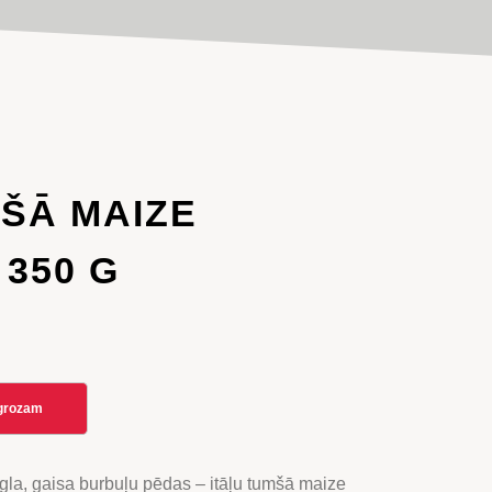
MŠĀ MAIZE
 350 G
 grozam
gla, gaisa burbuļu pēdas – itāļu tumšā maize