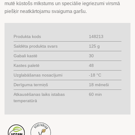
mutē kūstošs mīkstums un speciālie iegriezumi virsmā
piešķir neatkārtojamu svaiguma garšu.
Produkta kods
148213
Saldēta produkta svars
125 g
Gabali kastē
30
Kastes paletē
48
Uzglabāšanas nosacījumi
-18 °C
Derīguma termiņš
18 mēneši
Atkausēšanas laiks istabas
60 min
temperatūrā