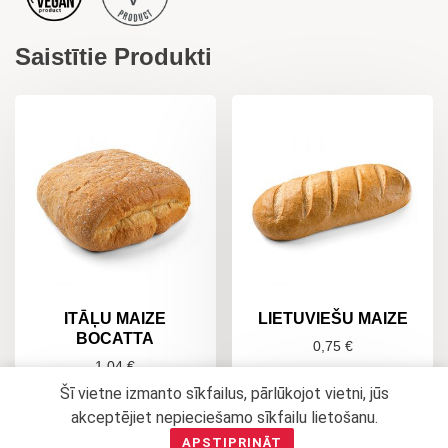
Saistītie Produkti
ITĀĻU MAIZE
LIETUVIEŠU MAIZE
BOCATTA
0,75
€
1,04
€
Šī vietne izmanto sīkfailus, pārlūkojot vietni, jūs
PIEVIENOT
GROZAM
PIEVIENOT
akceptējiet nepieciešamo sīkfailu lietošanu.
GROZAM
APSTIPRINĀT