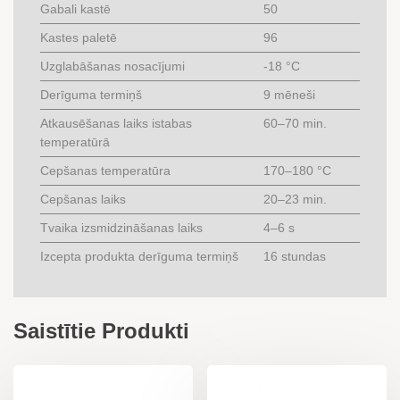
Gabali kastē
50
Kastes paletē
96
Uzglabāšanas nosacījumi
-18 °C
Derīguma termiņš
9 mēneši
Atkausēšanas laiks istabas
60–70 min.
temperatūrā
Cepšanas temperatūra
170–180 °C
Cepšanas laiks
20–23 min.
Tvaika izsmidzināšanas laiks
4–6 s
Izcepta produkta derīguma termiņš
16 stundas
Saistītie Produkti