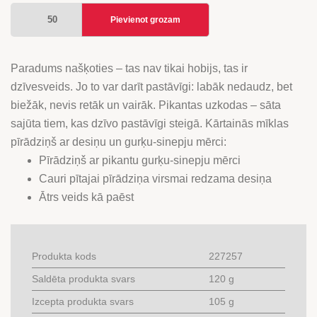
KĀRTAINĀS
Pievienot grozam
MĪKLAS
PĪRĀDZIŅŠ
AR
Paradums našķoties – tas nav tikai hobijs, tas ir
DESIŅU
dzīvesveids. Jo to var darīt pastāvīgi: labāk nedaudz, bet
UN
biežāk, nevis retāk un vairāk. Pikantas uzkodas – sāta
GURĶU-
sajūta tiem, kas dzīvo pastāvīgi steigā. Kārtainās mīklas
SINEPJU
pīrādziņš ar desiņu un gurķu-sinepju mērci:
MĒRCI
Pīrādziņš ar pikantu gurķu-sinepju mērci
daudzums
Cauri pītajai pīrādziņa virsmai redzama desiņa
Ātrs veids kā paēst
Produkta kods
227257
Saldēta produkta svars
120 g
Izcepta produkta svars
105 g